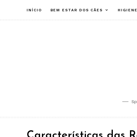
Skip
INÍCIO
BEM ESTAR DOS CÃES
HIGIEN
to
content
Sp
Características das 