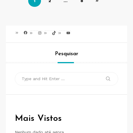
1
2
…
8
de
posts
Facebook
Instagram
TikTok
Youtube
Pesquisar
Search
Search
for:
Mais Vistos
Nenhum dado até agora.