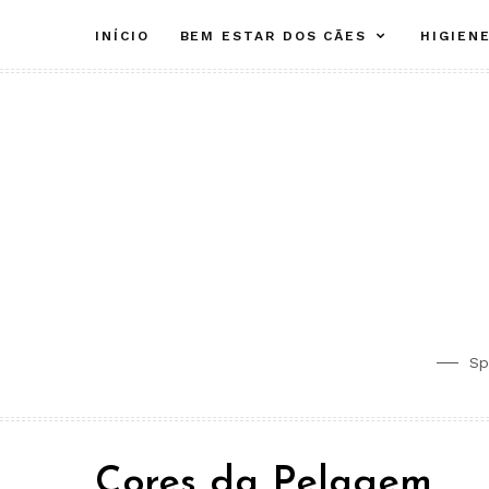
Skip
INÍCIO
BEM ESTAR DOS CÃES
HIGIEN
to
content
Sp
Cores da Pelagem