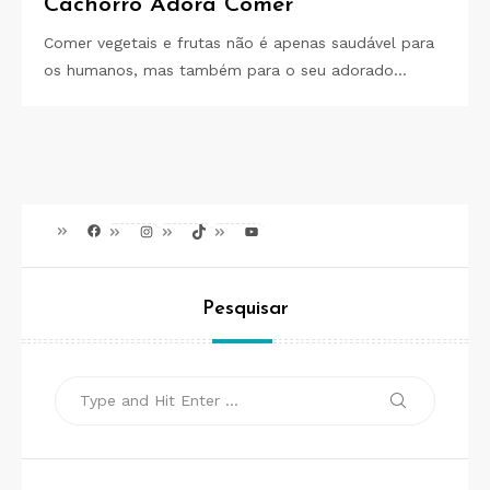
Cachorro Adora Comer
Comer vegetais e frutas não é apenas saudável para
os humanos, mas também para o seu adorado…
Facebook
Instagram
TikTok
Youtube
Pesquisar
Search
Search
for: