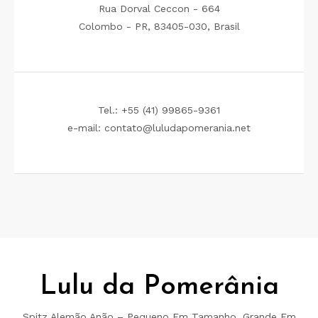
Rua Dorval Ceccon - 664
Colombo - PR, 83405-030, Brasil
Tel.: +55 (41) 99865-9361
e-mail: contato@luludapomerania.net
Lulu da Pomerânia
Spitz Alemão Anão – Pequeno Em Tamanho, Grande Em