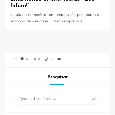
fofura!”
A Lulu da Pomerânia tem uma paixão pela barba do
sobrinho de sua dona. Então sempre que…
Facebook
Instagram
TikTok
Youtube
Pesquisar
Search
Search
for: