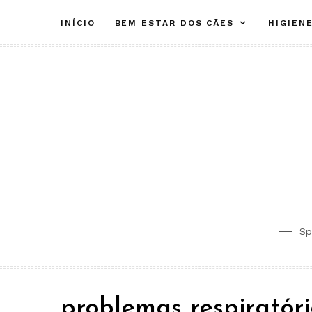
Skip
INÍCIO
BEM ESTAR DOS CÃES
HIGIEN
to
content
Sp
problemas respiratóri