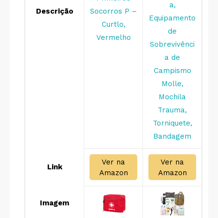
a,
Descrição
Socorros P –
Equipamento
Curtlo,
de
Vermelho
Sobrevivênci
a de
Campismo
Molle,
Mochila
Trauma,
Torniquete,
Bandagem
Ver na
Ver na
Link
Amazon
Amazon
Imagem