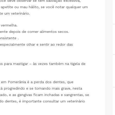
ocê deve observar se tem salivação excessiva,
 apetite ou mau hálito, se você notar qualquer um
te um veterinário.
 vermelha.
mente depois de comer alimentos secos.
nsistente .
especialmente olhar e sentir ao redor das
s para mastigar – às vezes também na tigela de
s em Pomerânia é a perda dos dentes, que
tá progredindo e se tornando mais grave, nesta
ado, e as gengivas ficam inchadas e sangrentas, se
o dentes, é importante consultar um veterinário