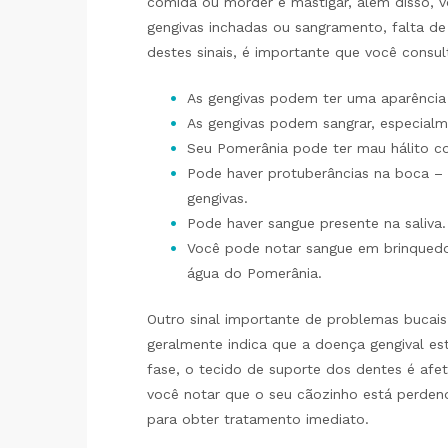
comida ou morder e mastigar, além disso, v
gengivas inchadas ou sangramento, falta de
destes sinais, é importante que você consul
As gengivas podem ter uma aparência
As gengivas podem sangrar, especial
Seu Pomerânia pode ter mau hálito co
Pode haver protuberâncias na boca – 
gengivas.
Pode haver sangue presente na saliva.
Você pode notar sangue em brinquedo
água do Pomerânia.
Outro sinal importante de problemas bucai
geralmente indica que a doença gengival es
fase, o tecido de suporte dos dentes é afet
você notar que o seu cãozinho está perdend
para obter tratamento imediato.