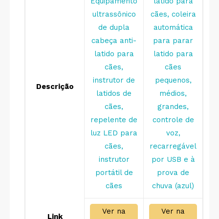
Equipamento
latido para
ultrassônico
cães, coleira
de dupla
automática
cabeça anti-
para parar
latido para
latido para
cães,
cães
instrutor de
pequenos,
Descrição
latidos de
médios,
cães,
grandes,
repelente de
controle de
luz LED para
voz,
cães,
recarregável
instrutor
por USB e à
portátil de
prova de
cães
chuva (azul)
Ver na
Ver na
Link