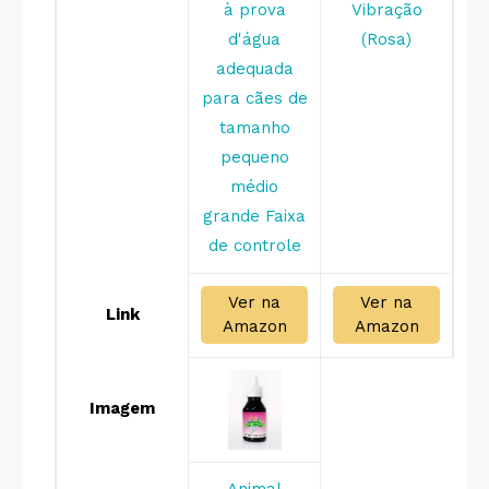
à prova
Vibração
d'água
(Rosa)
adequada
para cães de
tamanho
pequeno
médio
grande Faixa
de controle
Ver na
Ver na
Link
Amazon
Amazon
Imagem
Animal