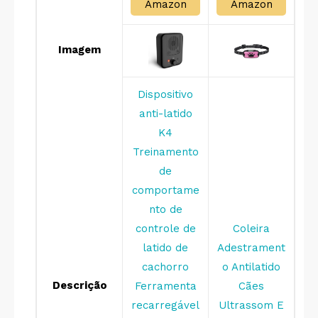
Amazon
Amazon
Imagem
Dispositivo
anti-latido
K4
Treinamento
de
comportame
nto de
controle de
Coleira
latido de
Adestrament
cachorro
o Antilatido
Descrição
Ferramenta
Cães
recarregável
Ultrassom E