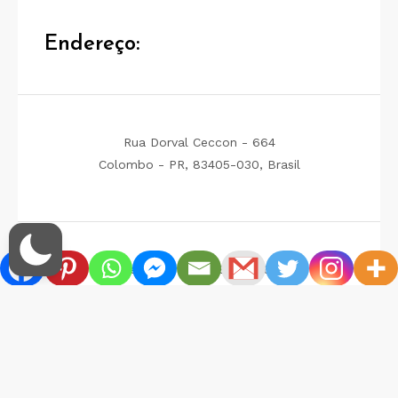
Endereço:
Rua Dorval Ceccon - 664
Colombo - PR, 83405-030, Brasil
Tel.: +55 (41) 99865-9361
e-mail: contato@luludapomerania.net