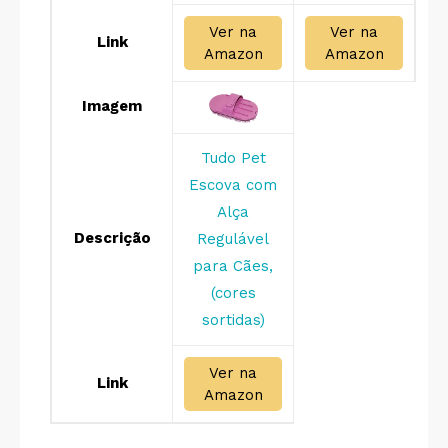
Ver na
Ver na
Link
Amazon
Amazon
Imagem
Tudo Pet
Escova com
Alça
Descrição
Regulável
para Cães,
(cores
sortidas)
Ver na
Link
Amazon