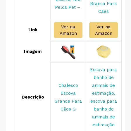
Branca Para
Pelos Pet –
Cães
Ver na
Ver na
Link
Amazon
Amazon
Imagem
Escova para
banho de
Chalesco
animais de
Escova
estimação,
Descrição
Grande Para
escova para
Cães G
banho de
animais de
estimação