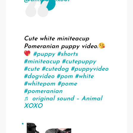
Cute white miniteacup
Pomeranian puppy video.
#puppy
#shorts
#miniteacup
#cutepuppy
#cute
#cutedog
#puppyvideo
#dogvideo
#pom
#white
#whitepom
#pome
#pomeranian
♬ original sound – Animal
XOXO